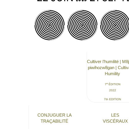
Cultiver l’humilité | M
piwihozw8gan | Cultiv
Humility
e
7
ÉDITION
2022
7th EDITION
CONJUGUER LA
LES
TRAÇABILITÉ
VISCÉRAUX