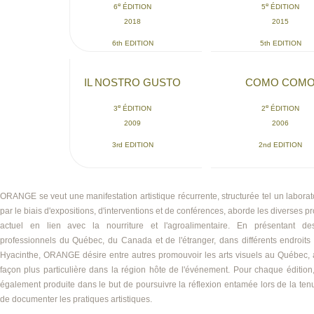
e
e
6
ÉDITION
5
ÉDITION
2018
2015
6th EDITION
5th EDITION
IL NOSTRO GUSTO
COMO COM
e
e
3
ÉDITION
2
ÉDITION
2009
2006
3rd EDITION
2nd EDITION
ORANGE se veut une manifestation artistique récurrente, structurée tel un laborato
par le biais d'expositions, d'interventions et de conférences, aborde les diverses p
actuel en lien avec la nourriture et l'agroalimentaire. En présentant de
professionnels du Québec, du Canada et de l'étranger, dans différents endroits d
Hyacinthe, ORANGE désire entre autres promouvoir les arts visuels au Québec,
façon plus particulière dans la région hôte de l'événement. Pour chaque édition,
également produite dans le but de poursuivre la réflexion entamée lors de la ten
de documenter les pratiques artistiques.